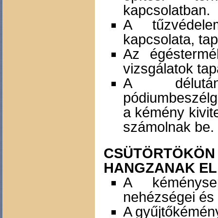
kapcsolatban.
A tűzvédele
kapcsolata, tap
Az égéstermék
vizsgálatok tap
A délután
pódiumbeszélge
a kémény kivite
számolnak be.
CSÜTÖRTÖKÖ
HANGZANAK EL
A kéménysepr
nehézségei és t
A gyűjtőkémén