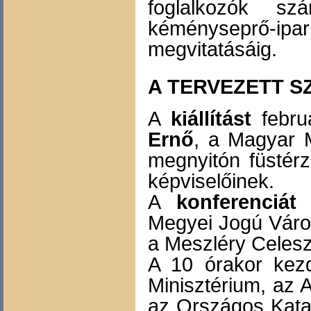
foglalkozók s
kéményseprő-ipa
megvitatásáig.
A TERVEZETT 
A
kiállítást
febru
Ernő
, a Magyar 
megnyitón füstérz
képviselőinek.
A
konferenciát
f
Megyei Jogú Város
a Meszléry Celesz
A 10 órakor kezd
Minisztérium, az 
az Országos Kata