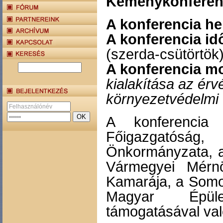
Kéménykonferen
A konferencia he
A konferencia id
(szerda-csütörtök
A konferencia mo
kialakítása az ér
környezetvédelmi
A konferencia 
Főigazgatóság
Önkormányzata, 
Vármegyei Mérn
Kamarája, a Somo
Magyar Épüle
támogatásával val