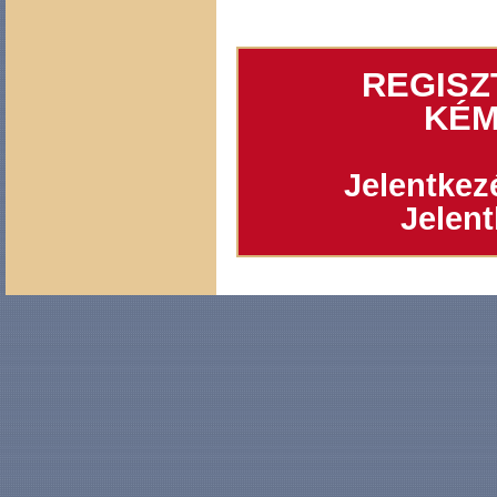
REGISZ
KÉM
Jelentkezé
Jelent