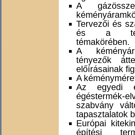
A gázössze
kéményáramkö
Tervezői és sza
és a techn
témakörében.
A kéményár
tényezők átt
előírásainak fi
A kéményméret
Az egyedi é
égéstermék-e
szabvány vált
tapasztalatok 
Európai kiteki
építési ter