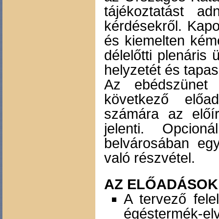
tájékoztatást a
kérdésekről. Kap
és kiemelten kémé
délelőtti plenári
helyzetét és tapas
Az ebédszünet 
következő előa
számára az előír
jelenti. Opcion
belvárosában egy 
való részvétel.
AZ ELŐADÁSOK
A tervező fel
égéstermék-elv