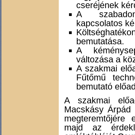
cseréjének kérd
A szabadon 
kapcsolatos ké
Költséghatéko
bemutatása.
A kéménysepr
változása a köz
A szakmai elő
Fűtőmű techno
bemutató előad
A szakmai előa
Macskásy Árpád p
megteremtőjére 
majd az érdekl