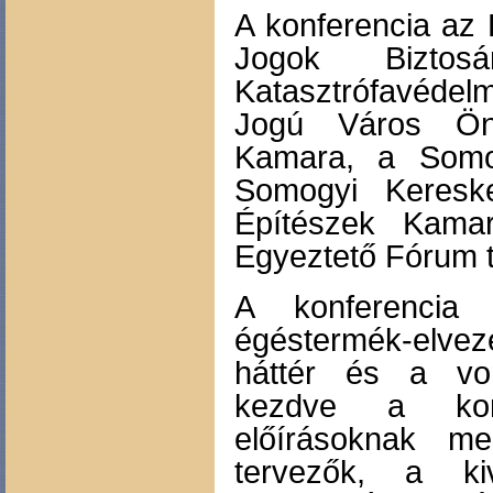
A konferencia az 
Jogok Biztos
Katasztrófavéde
Jogú Város Ön
Kamara, a Somo
Somogyi Keresk
Építészek Kama
Egyeztető Fórum 
A konferencia 
égéstermék-elveze
háttér és a vo
kezdve a konf
előírásoknak me
tervezők, a ki