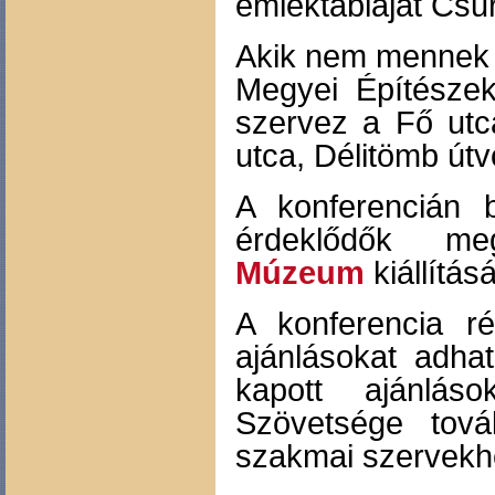
emléktábláját Csur
Akik nem mennek 
Megyei Építészek
szervez a Fő utc
utca, Délitömb útv
A konferencián 
érdeklődők me
Múzeum
kiállításá
A konferencia r
ajánlásokat adha
kapott ajánlás
Szövetsége tová
szakmai szervekh