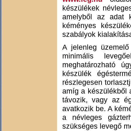
készülékek névleges
amelyből az adat k
kéményes készüléke
szabályok kialakítás
A jelenleg üzemel
minimális levegő
meghatározható úg
készülék égéstermé
részlegesen torlasztj
amíg a készülékből
távozik, vagy az é
avatkozik be. A kém
a névleges gázterh
szükséges levegő m