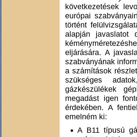
következetések lev
európai szabványain
történt felülvizsgála
alapján javaslato
kéményméretezéshe
eljárására. A javas
szabványának informa
a számítások részle
szükséges adat
gázkészülékek gé
megadást igen fonto
érdekében. A fentie
emelném ki:
A B11 típusú gá