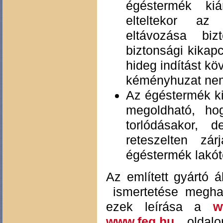
égéstermék kiá
elteltekor az
eltávozása biz
biztonsági kikap
hideg indítást kö
kéményhuzat nem 
Az égéstermék ki
megoldható, h
torlódásakor, 
reteszelten zá
égéstermék lakót
Az említett gyártó 
ismertetése meghal
ezek leírása a
w
www.feg.hu
oldalon