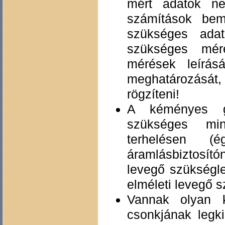
mért adatok n
számítások bem
szükséges adat
szükséges méré
mérések leírá
meghatározását,
rögzíteni!
A kéményes gá
szükséges min
terhelésen 
áramlásbiztosít
levegő szükségle
elméleti levegő s
Vannak olyan k
csonkjának legk