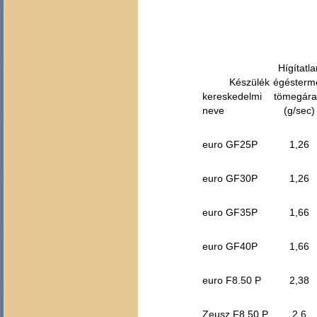
Hígítatla
Készülék
égésterm
kereskedelmi
tömegár
neve
(g/sec)
euro GF25P
1,26
euro GF30P
1,26
euro GF35P
1,66
euro GF40P
1,66
euro F8.50 P
2,38
Zeusz F8.50 P
2,6