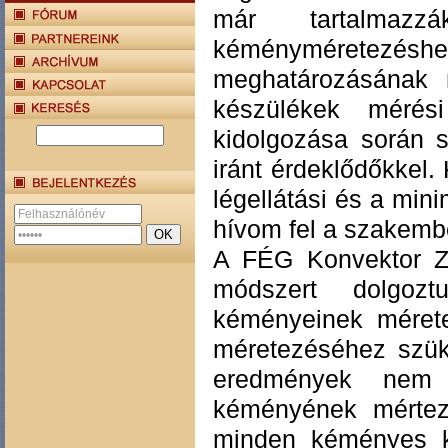
már tartalmaz
kéményméretezés
meghatározásának 
készülékek mérés
kidolgozása során s
iránt érdeklődőkkel.
légellátási és a min
hívom fel a szakembe
A FÉG Konvektor Zr
módszert dolgoz
kéményeinek mérete
méretezéséhez szük
eredmények nem 
kéményének mértez
minden kéményes ké