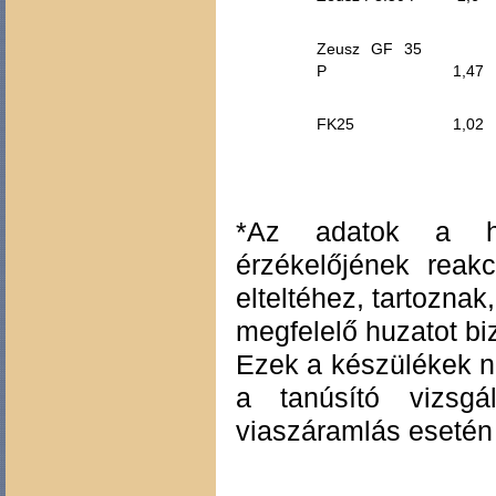
Zeusz GF 35
P
1,47
FK25
1,02
*Az adatok a hi
érzékelőjének reak
elteltéhez, tartoznak
megfelelő huzatot biz
Ezek a készülékek n
a tanúsító vizsgá
viaszáramlás esetén 