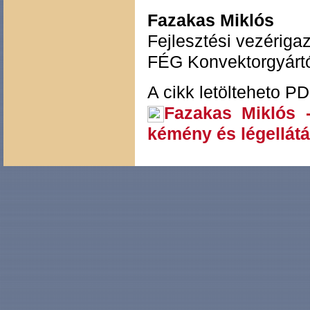
Fazakas Miklós
Fejlesztési vezériga
FÉG Konvektorgyártó
A cikk letölteheto P
Fazakas Miklós 
kémény és légellát