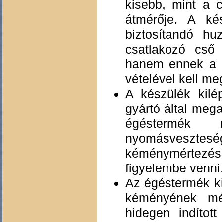
kisebb, mint a 
átmérője. A ké
biztosítandó h
csatlakozó cső 
hanem ennek a l
vételével kell me
A készülék kilé
gyártó által mega
égéstermék 
nyomásveszteség
kéménymértezési
figyelembe venni
Az égéstermék ki
kéményének mé
hidegen indítot