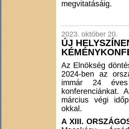
megvitatásáig.
2023. október 20.
ÚJ HELYSZÍNEN
KÉMÉNYKONF
Az Elnökség döntés
2024-ben az orsz
immár 24 éves 
konferenciánkat. A
március végi időp
okkal.
A XIII. ORSZÁG