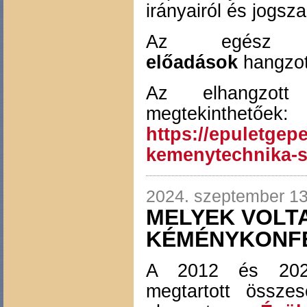
irányairól és jogsza
Az egész 
előadások
hangzot
Az elhangzott
megtekinthetőek:
https://epuletgep
kemenytechnika-s
2024. szeptember 13
MELYEK VOLT
KÉMÉNYKONFE
A 2012 és 2024
megtartott össze