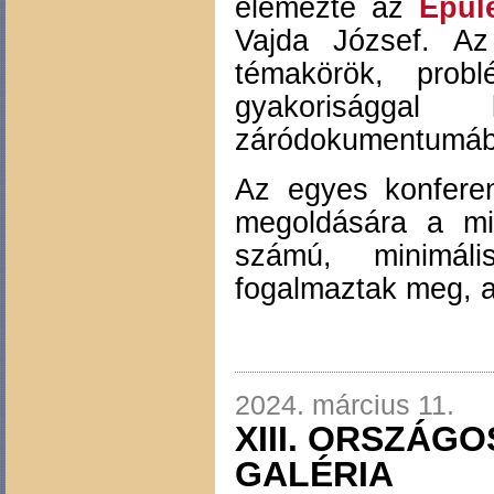
elemezte az
Épül
Vajda József. Az
témakörök, pro
gyakoriságga
záródokumentumáb
Az egyes konferen
megoldására a min
számú, minimál
fogalmaztak meg, a
2024. március 11.
XIII. ORSZÁ
GALÉRIA