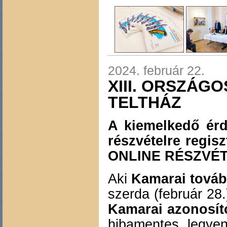
2024. február 22.
XIII. ORSZÁG
TELTHÁZ
A kiemelkedő érd
részvételre regis
ONLINE RÉSZVÉTE
Aki
Kamarai tovább
szerda (február 28.
Kamarai azonosí
hibamentes legye