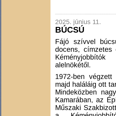
2025. június 11.
BÚCSÚ
Fájó szívvel búc
docens, címzetes e
Kéményjobbítók
alelnökétől.
1972-ben végzett
majd haláláig ott t
Mindeközben nagy
Kamarában, az Épí
Műszaki Szakbizot
a Kéményjobbí