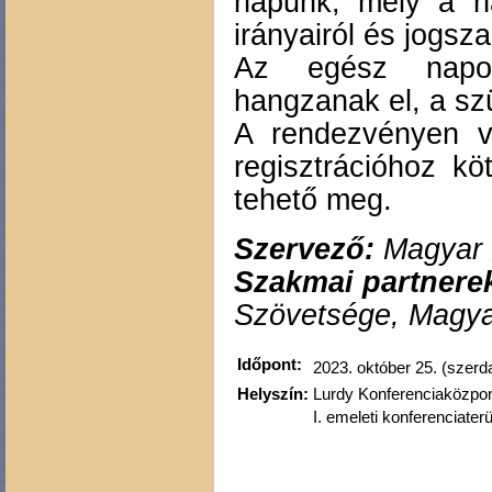
napunk, mely a ha
irányairól és jogsza
Az egész nap
hangzanak el, a s
A rendezvényen 
regisztrációhoz k
tehető meg.
Szervező:
Magyar 
Szakmai partnere
Szövetsége, Magya
Időpont:
2023. október 25. (szerd
Helyszín:
Lurdy Konferenciaközpo
I. emeleti konferenciater