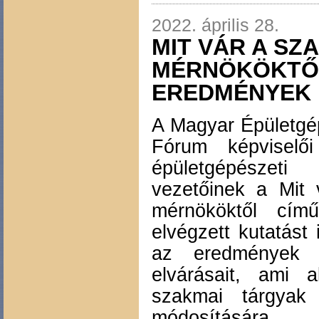
2022. április 28.
MIT VÁR A SZ
MÉRNÖKÖKTŐL
EREDMÉNYEK
A Magyar Épületgé
Fórum képviselő
épületgépésze
vezetőinek a Mit
mérnököktől cím
elvégzett kutatást 
az eredmények j
elvárásait, ami a
szakmai tárgyak 
módosítására.