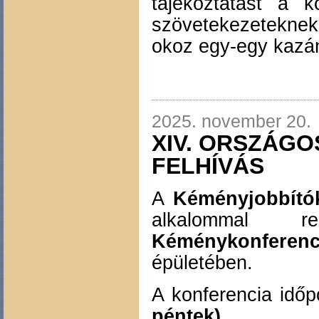
tájékoztatást a k
szövetekezeteknek,
okoz egy-egy kazán
2025. november 20.
XIV. ORSZÁGO
FELHÍVÁS
A
Kéményjobbító
alkalomma
Kéménykonferenc
épületében.
A konferencia időp
péntek)