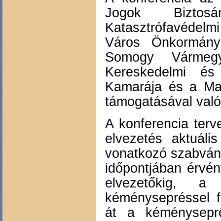
Jogok Biztos
Katasztrófavédelm
Város Önkormány
Somogy Vármeg
Kereskedelmi és
Kamarája és a Ma
támogatásával való
A konferencia terv
elvezetés aktuáli
vonatkozó szabván
időpontjában érvé
elvezetőkig, 
kéménysepréssel f
át a kéményseprő