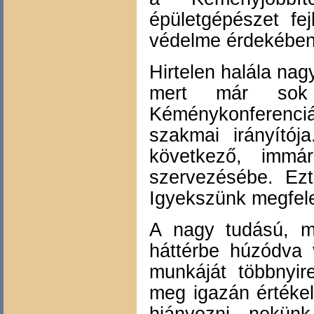
épületgépészet fe
védelme érdekében
Hirtelen halála nag
mert már so
Kéménykonferenci
szakmai irányítój
következő, immá
szervezésébe. Ezt
Igyekszünk megfele
A nagy tudású, m
háttérbe húzódva 
munkáját többnyir
meg igazán értéke
hiányozni nekün