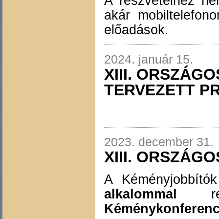
A részvételhez ne
akár mobiltelefon
előadások.
2024. január 15.
XIII. ORSZÁ
TERVEZETT P
2023. december 31.
XIII. ORSZÁ
A Kéményjobbító
alkalommal
re
Kéménykonferenc