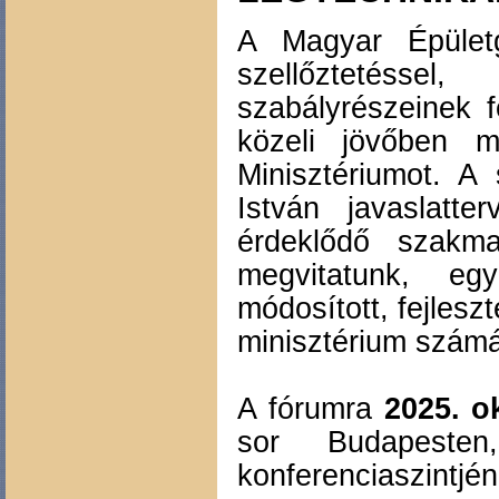
A Magyar Épület
szellőztetéss
szabályrészeinek f
közeli jövőben m
Minisztériumot. A
István javaslatte
érdeklődő szakma
megvitatunk, eg
módosított, fejleszt
minisztérium számá
A fórumra
2025. o
sor Budapes
konferenciaszintjé