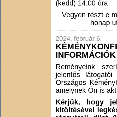
(kedd) 14.00 óra
Vegyen részt e m
hónap ut
2024. február 6.
KÉMÉNYKONFE
INFORMÁCIÓK
Reményeink szer
jelentős látogatói
Országos Kéményko
amelynek Ön is akt
Kérjük, hogy j
kitöltésével legké