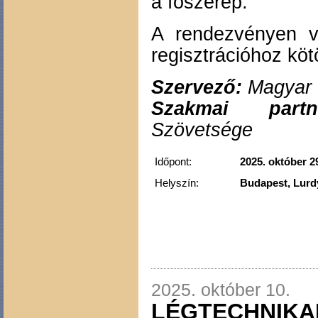
a főszerep.
A rendezvényen 
regisztrációhoz kötö
Szervező:
Magyar 
Szakmai partne
Szövetsége
Időpont:
2025. október 29
Helyszín:
Budapest, Lurdy
2025. október 10.
LÉGTECHNIKA