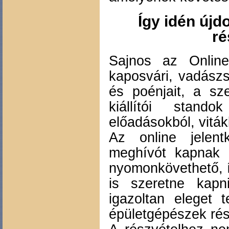
Így idén újd
ré
Sajnos az Onlin
kaposvári, vadászs
és poénjait, a sz
kiállítói stand
előadásokból, vitá
Az online jelent
meghívót kapnak m
nyomonkövethető, í
is szeretne kapn
igazoltan eleget 
épületgépészek rész