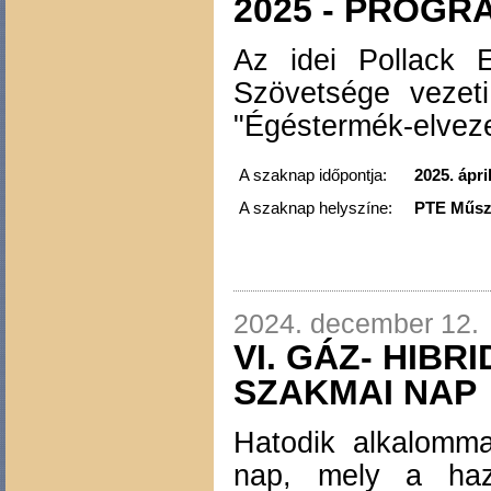
2025 - PROGR
Az idei Pollack 
Szövetsége vezeti
"Égéstermék-elveze
A szaknap időpontja:
2025. ápri
A szaknap helyszíne:
PTE Műsza
2024. december 12.
VI. GÁZ- HIBR
SZAKMAI NAP
Hatodik alkalomm
nap, mely a haza