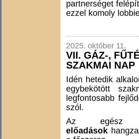
partnerséget felépí
ezzel komoly lobbier
2025. október 11.
VII. GÁZ-, FŰ
SZAKMAI NAP
Idén hetedik alkal
egybekötött sza
legfontosabb fejlőd
szól.
Az egész 
előadások
hangzan