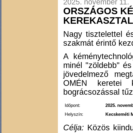
2025. november 11.
ORSZÁGOS K
KEREKASZTAL
Nagy tisztelettel é
szakmát érintő ke
A kéménytechnológ
minél "zöldebb" é
jövedelmező meg
OMÉN keretei köz
bográcsozással tűz
Időpont:
2025. novembe
Helyszín:
Kecskeméti M
Célja:
Közös kiindul