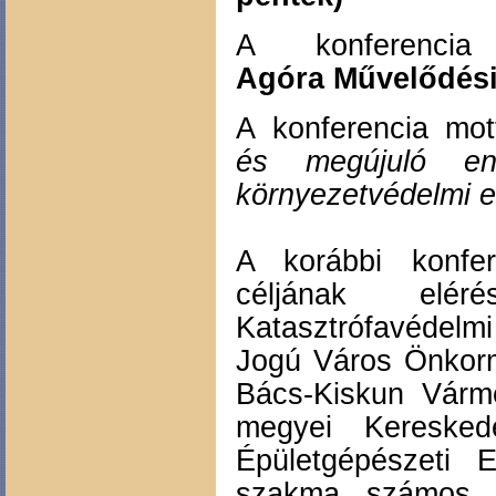
A konferenci
Agóra Művelődés
A konferencia mot
és megújuló en
környezetvédelmi e
A korábbi konfer
céljának elé
Katasztrófavédel
Jogú Város Önkor
Bács-Kiskun Várm
megyei Kereske
Épületgépészeti 
szakma számos s