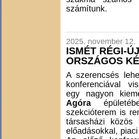
számítunk.
2025. november 12.
ISMÉT RÉGI-ÚJ
ORSZÁGOS K
A szerencsés leh
konferenciával v
egy nagyon kiem
Agóra
épület
szekcióterem is re
társasházi közös 
előadásokkal, piaci 