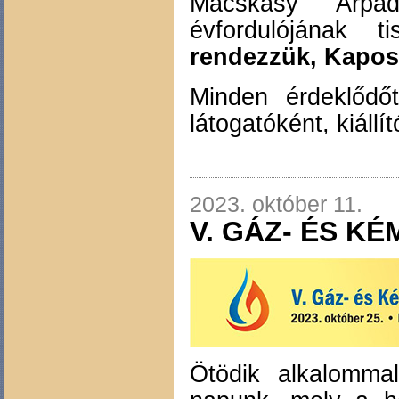
Macskásy Árpá
évfordulójának ti
rendezzük, Kapos
Minden érdeklődőt
látogatóként, kiáll
2023. október 11.
V. GÁZ- ÉS K
Ötödik alkalomma