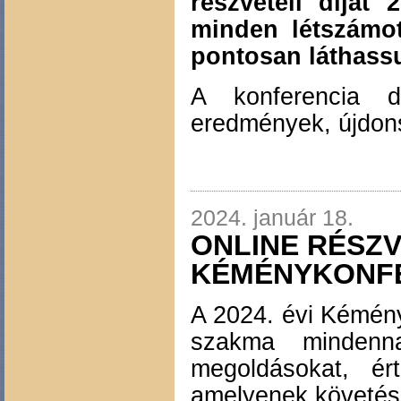
részvételi díjat 
minden létszámot
pontosan láthass
A konferencia d
eredmények, újdo
2024. január 18.
ONLINE RÉSZV
KÉMÉNYKONF
A 2024. évi Kémény
szakma mindenna
megoldásokat, ér
amelyenek követésé