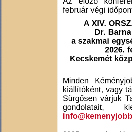
Az előző konfere
február végi időpon
A XIV. OR
Dr. Barna
a szakmai egys
2026. 
Kecskemét közp
Minden Kéményjobb
kiállítóként, vagy 
Sürgősen várjuk Ta
gondolatait, 
info@kemenyjobb