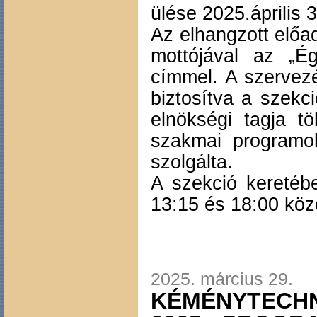
ülése 2025.április 3
Az elhangzott előa
mottójával az „Ég
címmel. A szervezé
biztosítva a szekc
elnökségi tagja t
szakmai programok
szolgálta.
A szekció keretéb
13:15 és 18:00 közö
2025. március 29.
KÉMÉNYTECHN