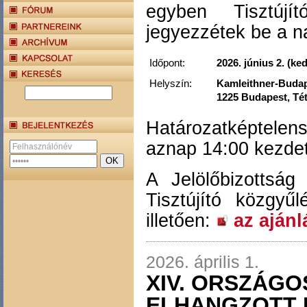
egyben Tisztújí
jegyezzétek be a na
Időpont:
2026. június 2. (ke
Helyszín:
Kamleithner-Budape
1225 Budapest, Tét
Határozatképtele
aznap 14:00 kezdet
A Jelölőbizottsá
Tisztújító közgyű
illetően:
az ajánl
2026. április 1.
XIV. ORSZÁG
ELHANGZOTT