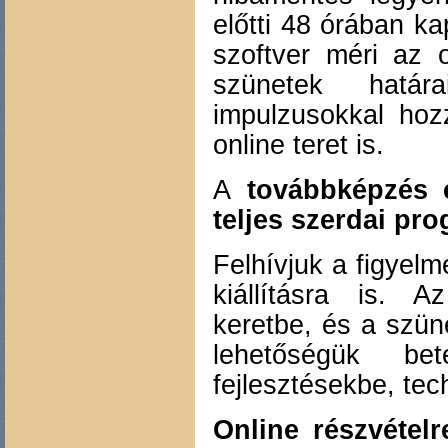
előtti 48 órában ka
szoftver méri az o
szünetek határ
impulzusokkal hoz
online teret is.
A
továbbképzés 
teljes szerdai pr
Felhívjuk a figyel
kiállításra is. A
keretbe, és a szün
lehetőségük be
fejlesztésekbe, tec
Online részvételr