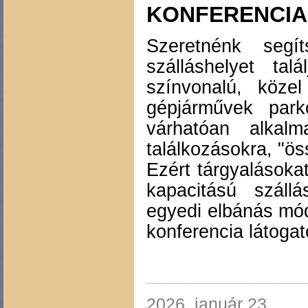
KONFERENCIA
Szeretnénk segí
szálláshelyet ta
színvonalú, köze
gépjárművek park
várhatóan alkal
találkozásokra, "ös
Ezért tárgyalásokat
kapacitású száll
egyedi elbánás mó
konferencia látoga
2026. január 23.