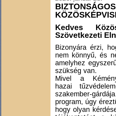
BIZTONSÁGOS
KÖZÖSKÉPVIS
Kedves Közös
Szövetkezeti El
Bizonyára érzi, 
nem könnyű, és néh
amelyhez egyszerű
szükség van.
Mivel a Kémény
hazai tűzvédelem
szakember-gárdája
program, úgy éreztü
hogy olyan kérdése